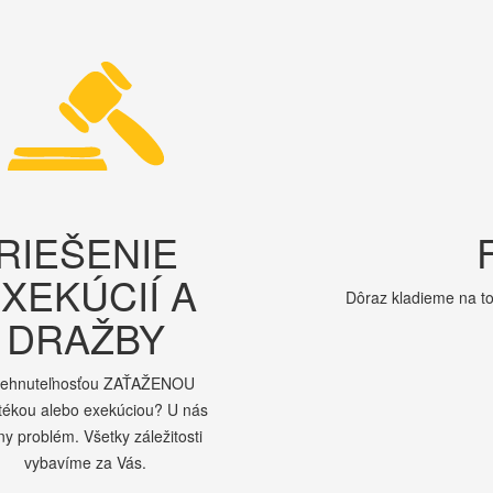
RIEŠENIE
XEKÚCIÍ A
Dôraz kladieme na to
DRAŽBY
nehnuteľnosťou ZAŤAŽENOU
tékou alebo exekúciou? U nás
ny problém. Všetky záležitosti
vybavíme za Vás.