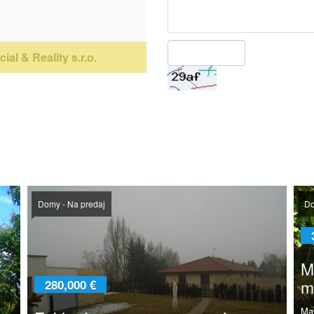
ial & Reality s.r.o.
Domy - Na predaj
Do
M
m
280,000 €
Ma