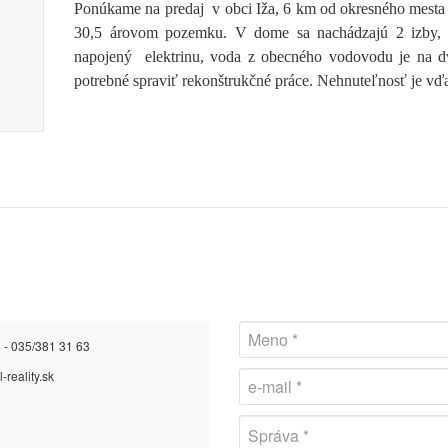
Ponúkame na predaj v obci Iža, 6 km od okresného mes
30,5 árovom pozemku. V dome sa nachádzajú 2 izby, 
napojený
elektrinu, voda z obecného vodovodu je na 
potrebné spraviť rekonštrukčné práce. Nehnuteľnosť je v
 - 035/381 31 63
-reality.sk