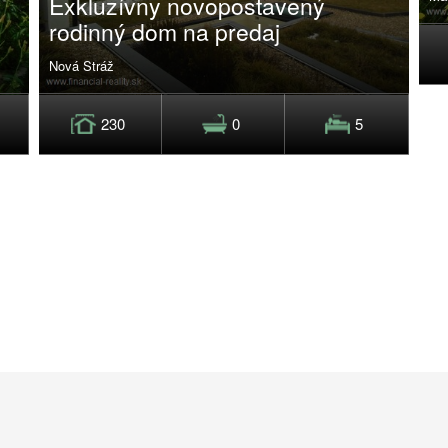
Exkluzívny novopostavený
rodinný dom na predaj
Nová Stráž
230
0
5