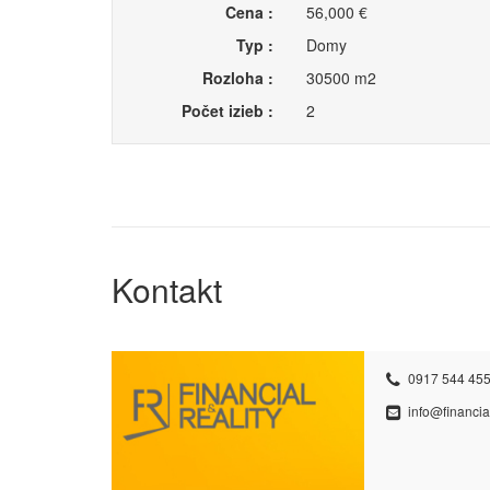
Cena :
56,000 €
Typ :
Domy
Rozloha :
30500 m2
Počet izieb :
2
Kontakt
0917 544 455
info@financial