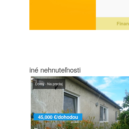
Financ
iné nehnuteľnosti
Domy - Na predaj
45,000 €/dohodou