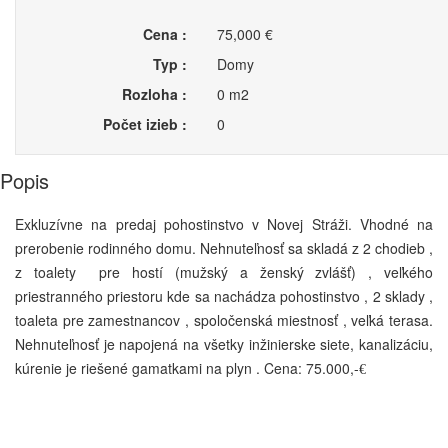
Cena :
75,000 €
Typ :
Domy
Rozloha :
0 m2
Počet izieb :
0
Popis
Exkluzívne na predaj pohostinstvo v Novej Stráži. Vhodné na
prerobenie rodinného domu. Nehnuteľnosť sa skladá z 2 chodieb ,
z toalety
pre hostí (mužský a ženský zvlášť) , veľkého
priestranného priestoru kde sa nachádza pohostinstvo , 2 sklady ,
toaleta pre zamestnancov , spoločenská miestnosť , veľká terasa.
Nehnuteľnosť je napojená na všetky inžinierske siete, kanalizáciu,
kúrenie je riešené gamatkami na plyn . Cena: 75.000,-
€