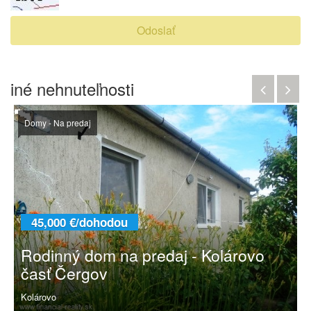
Odoslať
iné nehnuteľnosti
Domy - Na predaj
45,000 €/dohodou
Rodinný dom na predaj - Kolárovo
časť Čergov
Kolárovo