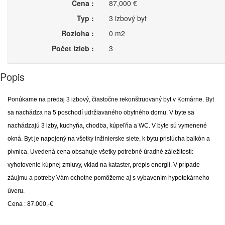
Cena :
87,000 €
Typ :
3 izbový byt
Rozloha :
0 m2
Počet izieb :
3
Popis
Ponúkame na predaj 3 izbový, čiastočne rekonštruovaný byt v Komárne. Byt
sa nachádza na 5 poschodí udržiavaného obytného domu. V byte sa
nachádzajú 3 izby, kuchyňa, chodba, kúpeľňa a WC. V byte sú vymenené
okná. Byt je napojený na všetky inžinierske siete, k bytu prislúcha balkón a
pivnica. Uvedená cena obsahuje všetky potrebné úradné záležitosti:
vyhotovenie kúpnej zmluvy, vklad na kataster, prepis energií. V prípade
záujmu a potreby Vám ochotne pomôžeme aj s vybavením hypotekárneho
úveru.
Cena : 87.000,-€