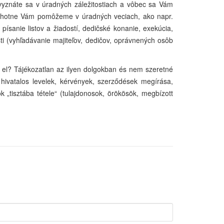
yznáte sa v úradných záležitostiach a vôbec sa Vám
chotne Vám pomôžeme v úradných veciach, ako napr.
ísanie listov a žiadostí, dedičské konanie, exekúcia,
ti (vyhľadávanie majiteľov, dedičov, oprávnených osôb
on el? Tájékozatlan az ilyen dolgokban és nem szeretné
 hivatalos levelek, kérvények, szerződések megírása,
k „tisztába tétele“ (tulajdonosok, örökösök, megbízott