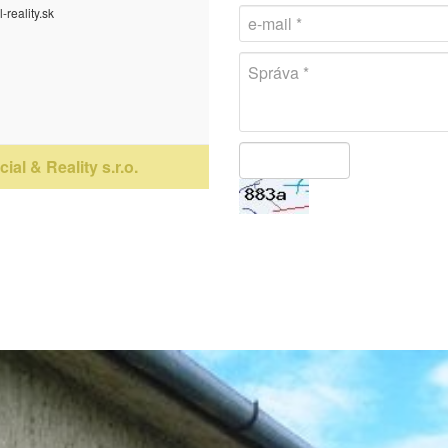
-reality.sk
ial & Reality s.r.o.