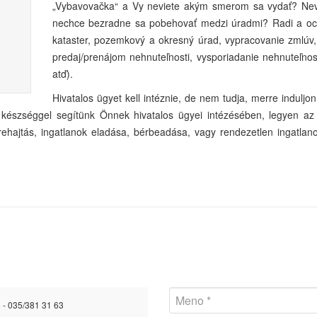
„Vybavovačka“ a Vy neviete akým smerom sa vydať? Nev
nechce bezradne sa pobehovať medzi úradmi? Radi a o
kataster, pozemkový a okresný úrad, vypracovanie zmlúv, p
predaj/prenájom nehnuteľnosti, vysporiadanie nehnuteľnos
atď).
Hivatalos ügyet kell intéznie, de nem tudja, merre indulj
Mi készséggel segítünk Önnek hivatalos ügyei intézésében, legyen az
grehajtás, ingatlanok eladása, bérbeadása, vagy rendezetlen ingatlano
 - 035/381 31 63