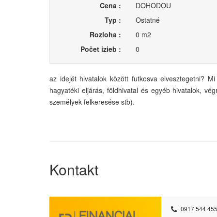
Cena :
DOHODOU
Typ :
Ostatné
Rozloha :
0 m2
Počet izieb :
0
az idejét hivatalok között futkosva elvesztegetni? 
hagyatéki eljárás, földhivatal és egyéb hivatalok, vé
személyek felkeresése stb).
Kontakt
0917 544 455