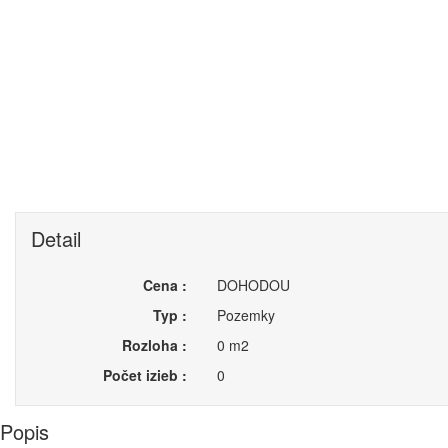
Detail
Cena :
DOHODOU
Typ :
Pozemky
Rozloha :
0 m2
Počet izieb :
0
Popis