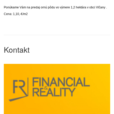
Ponúkame Vám na predaj ornú pôdu vo výmere 1,2 hektára v obci Vlčany .
Cena: 1,10,-€/m2
Kontakt