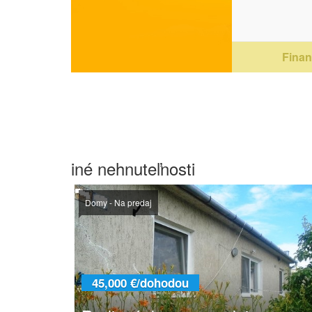
Financ
iné nehnuteľnosti
Domy - Na predaj
45,000 €/dohodou