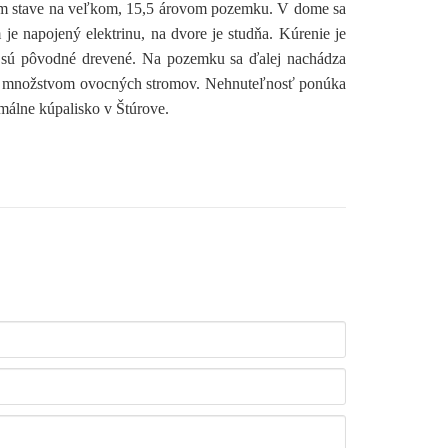
m stave na veľkom, 15,5 árovom pozemku. V dome sa
je napojený elektrinu, na dvore je studňa. Kúrenie je
 sú pôvodné drevené. Na pozemku sa ďalej nachádza
 s množstvom ovocných stromov. Nehnuteľnosť ponúka
rmálne kúpalisko v Štúrove.