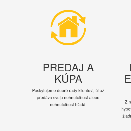
PREDAJ A
KÚPA
E
Poskytujeme dobré rady klientovi, či už
predáva svoju nehnuteľnosť alebo
Z 
nehnuteľnosť hľadá.
hypo
žiad