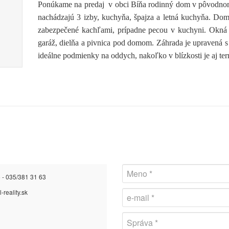
Ponúkame na predaj v obci Bíňa rodinný dom v pôvodno
nachádzajú 3 izby, kuchyňa, špajza a letná kuchyňa. Dom 
zabezpečené kachľami, prípadne pecou v kuchyni. Okná
garáž, dielňa a pivnica pod domom. Záhrada je upravená
ideálne podmienky na oddych, nakoľko v blízkosti je aj te
 - 035/381 31 63
-reality.sk