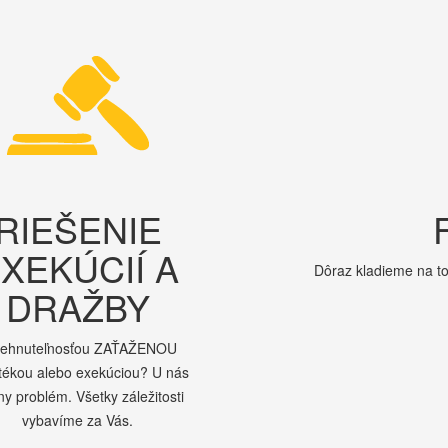
RIEŠENIE
XEKÚCIÍ A
Dôraz kladieme na to
DRAŽBY
nehnuteľnosťou ZAŤAŽENOU
tékou alebo exekúciou? U nás
ny problém. Všetky záležitosti
vybavíme za Vás.