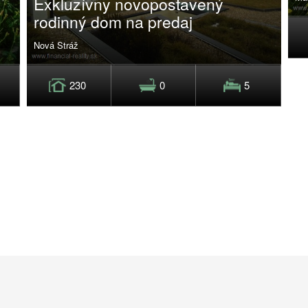
Exkluzívny novopostavený
rodinný dom na predaj
Nová Stráž
230
0
5