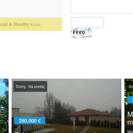
ial & Reality s.r.o.
Domy - Na predaj
Do
M
m
280,000 €
Ma