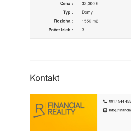
Cena :
32,000 €
Typ :
Domy
Rozloha :
1556 m2
Počet izieb :
3
Kontakt
0917 544 455
info@financial