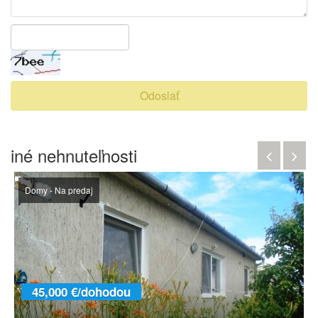
Odoslať
iné nehnuteľnosti
Domy - Na predaj
45,000 €/dohodou