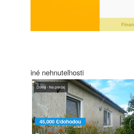
Financ
iné nehnuteľnosti
Domy - Na predaj
45,000 €/dohodou