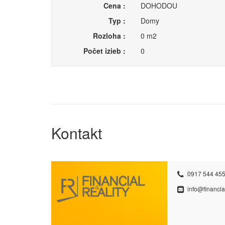
Cena :
DOHODOU
Typ :
Domy
Rozloha :
0 m2
Počet izieb :
0
Kontakt
0917 544 455
info@financial