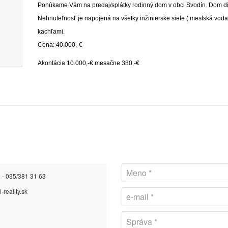
Ponúkame Vám na predaj/splátky rodinný dom v obci Svodín. Dom dis
Nehnuteľnosť je napojená na všetky inžinierske siete ( mestská voda,
kachľami.
Cena: 40.000,-€
Akontácia 10.000,-€ mesačne 380,-€
 - 035/381 31 63
-reality.sk