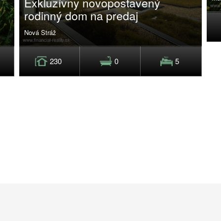
Exkluzívny novopostavený
rodinný dom na predaj
Nová Stráž
230
0
5