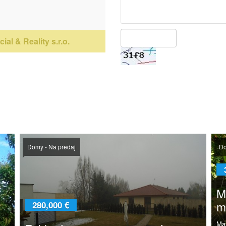
ial & Reality s.r.o.
Domy - Na predaj
Do
M
m
280,000 €
Ma