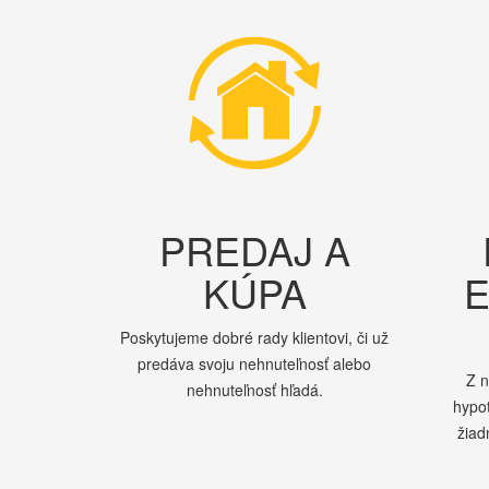
PREDAJ A
KÚPA
E
Poskytujeme dobré rady klientovi, či už
predáva svoju nehnuteľnosť alebo
Z 
nehnuteľnosť hľadá.
hypo
žiad