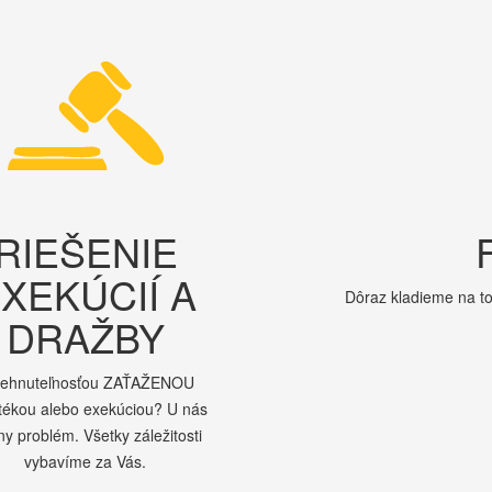
RIEŠENIE
XEKÚCIÍ A
Dôraz kladieme na to
DRAŽBY
nehnuteľnosťou ZAŤAŽENOU
tékou alebo exekúciou? U nás
ny problém. Všetky záležitosti
vybavíme za Vás.